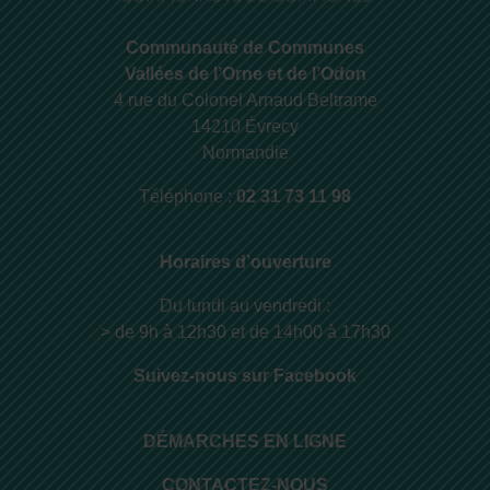
Communauté de Communes
Vallées de l’Orne et de l’Odon
4 rue du Colonel Arnaud Beltrame
14210 Évrecy
Normandie
Téléphone :
02 31 73 11 98
Horaires d’ouverture
Du lundi au vendredi :
> de 9h à 12h30 et de 14h00 à 17h30
Suivez-nous sur Facebook
DÉMARCHES EN LIGNE
CONTACTEZ-NOUS