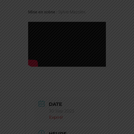
Mise en scène :
Sylvie Mazolini.
DATE
30 Sep 2023
Expiré!
HEURE