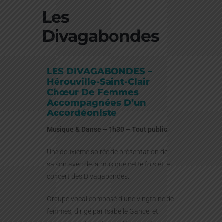
Les
Divagabondes
LES DIVAGABONDES –
Hérouville-Saint-Clair
Chœur De Femmes
Accompagnées D’un
Accordéoniste
Musique & Danse – 1h30 – Tout public
Une deuxième soirée de présentation de
saison avec de la musique cette fois et le
concert des Divagabondes.
Groupe vocal composé d’une vingtaine de
femmes, dirigé par Isabelle Gancel et