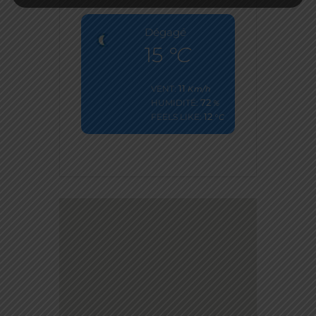
Dégagé
15
°C
11
VENT:
Km/h
72
HUMIDITÉ:
%
12
FEELS LIKE:
°C