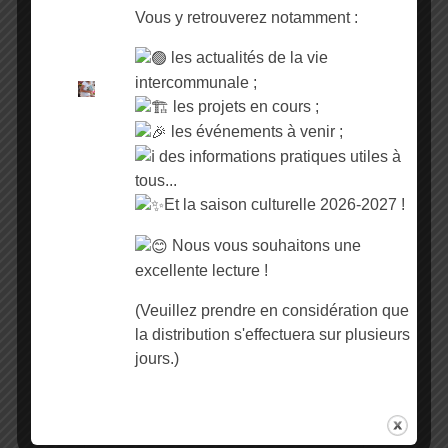
Vous y retrouverez notamment :
Étiquettes :
,
#CCVOO
,
,
les actualités de la vie
#EVÉNEMENT
#SPECTACLE
intercommunale ;
SAISON CULTURELLE
les projets en cours ;
PARTAGEZ CET
les événements à venir ;
ÉVÉNEMENT
des informations pratiques utiles à
tous...
Et la saison culturelle 2026-2027 !
Nous vous souhaitons une
excellente lecture !
(Veuillez prendre en considération que
la distribution s'effectuera sur plusieurs
jours.)
MÉTÉO