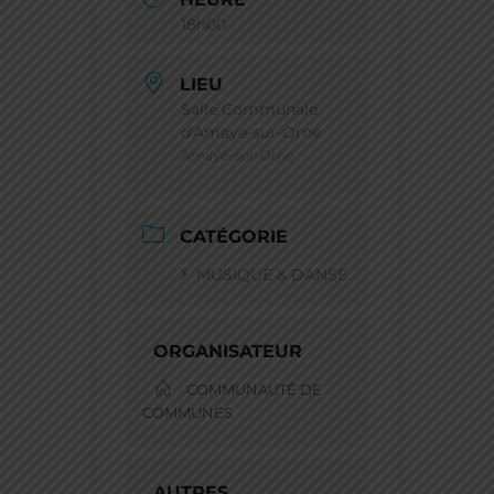
18h00
LIEU
Salle Communale
d'Amayé-sur-Orne
Amayé-sur-Orne
CATÉGORIE
MUSIQUE & DANSE
ORGANISATEUR
COMMUNAUTÉ DE
COMMUNES
AUTRES