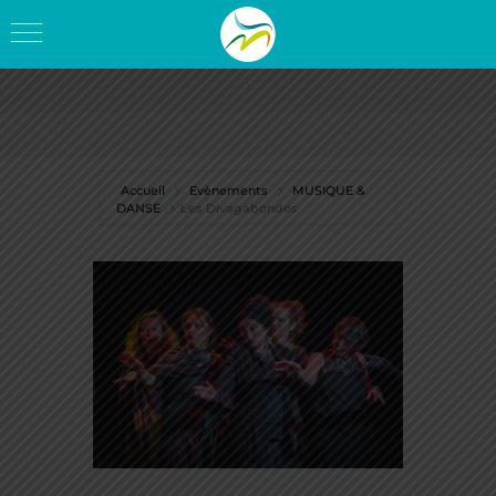
Accueil
Evènements
MUSIQUE &
DANSE
Les Divagabondes