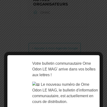
ORGANISATEURS
OMAC
+ Ajouter à mon Agenda Google
+ iCal / Outlook export
Votre bulletin communautaire Orne
Odon LE MAG' arrive dans vos boîtes
aux lettres !
Le nouveau numéro de Orne
Odon LE MAG, le bulletin d'information
L'événement est terminé.
communautaire, est actuellement en
cours de distribution.