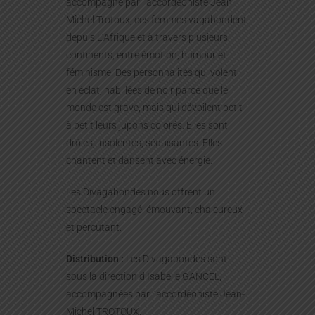
accompagné par l’accordéoniste Jean
Michel Trotoux, ces femmes vagabondent
depuis L’Afrique et à travers plusieurs
continents, entre émotion, humour et
féminisme. Des personnalités qui volent
en éclat, habillées de noir parce que le
monde est grave, mais qui dévoilent petit
à petit leurs jupons colorés. Elles sont
drôles, insolentes, séduisantes. Elles
chantent et dansent avec énergie.
Les Divagabondes nous offrent un
spectacle engagé, émouvant, chaleureux
et percutant.
Distribution :
Les Divagabondes sont
sous la direction d’Isabelle GANCEL,
accompagnées par l’accordéoniste Jean-
Michel TROTOUX.