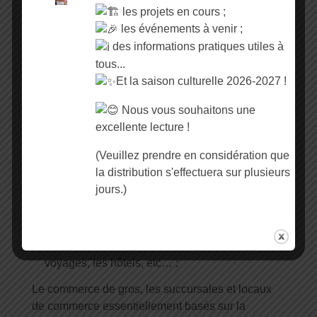
Commerces non sédentaires ou éphémères ;
les projets en cours ;
les événements à venir ;
Professions libérales : banques, assurances,
des informations pratiques utiles à
agences immobilières, etc… ;
tous...
Professions liées à la santé : pharmacies,
Et la saison culturelle 2026-2027 !
cabinets médicaux, etc… ;
Nous vous souhaitons une
Les entreprises de transport : ambulances,
excellente lecture !
taxis, etc… ;
(Veuillez prendre en considération que
Les prestataires de services : auto-écoles,
la distribution s'effectuera sur plusieurs
pompes funèbres, laveries automatiques, etc… ;
jours.)
Les activités de service à la personne : portage
de repas, ménage, etc… ;
Les activités liées au tourisme : agence de
voyages, les hôtels, etc… ;
Le commerce de gros, les succursales et locaux
de commerce essentiellement basés sur la