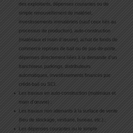
des exploitants, dépenses courantes ou de
simple renouvellement de matériel,
investissements immatériels (sauf ceux liés au
processus de production), auto-construction
(matériaux et main d’œuvre), achat de fonds de
commerce reprises de bail ou de pas-de-porte,
dépenses directement liées à la demande d’un
franchiseur, parkings, distributeurs
automatiques, investissements financés par
crédit-bail ou SCI.
Les travaux en auto-construction (matériaux et
main d’œuvre) ;
Les travaux non attenants à la surface de vente
(lieu de stockage, vestiaire, bureau, etc.) ;
Les dépenses courantes ou le simple