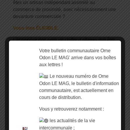
êtes un artisan indépendant assimilé au
commerce de proximité, avec nécessairement une
devanture commerciale ?
Vous êtes ÉLIGIBLE.
L’entreprise doit avoir un chiffre d’affaires doit être
inférieur à 1 million d’euros, une surface inférieure
Votre bulletin communautaire Orne
à 400m2, avoir au moins 3 années d’existence et
Odon LE MAG' arrive dans vos boîtes
elle doit avoir principalement pour clients des
aux lettres !
particuliers.
Le nouveau numéro de Orne
Odon LE MAG, le bulletin d'information
Sont exclus du
communautaire, est actuellement en
dispositif :
cours de distribution.
Vous y retrouverez notamment :
Les créateurs, les micros-entrepreneurs et les
les actualités de la vie
repreneurs ;
intercommunale ;