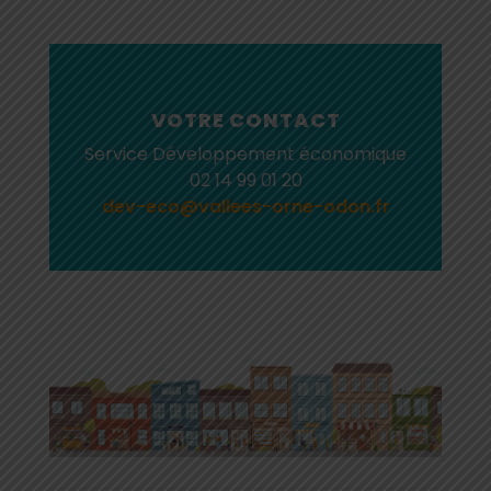
VOTRE CONTACT
Service Développement économique
02 14 99 01 20
dev-eco@vallees-orne-odon.fr