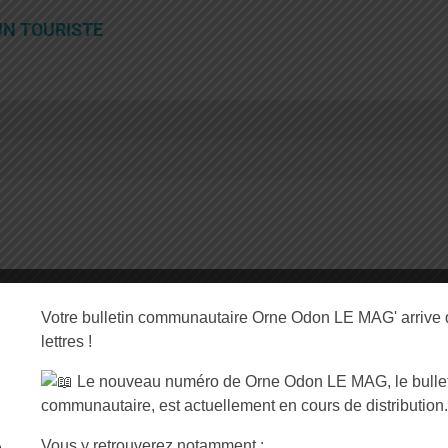
UN TOURISTE
ulturelle
Votre bulletin communautaire Orne Odon LE MAG' arrive 
lettres !
Le nouveau numéro de Orne Odon LE MAG, le bulleti
communautaire, est actuellement en cours de distribution.
uté de Communes
Horaires d’ouverture
 l’Orne et de l’Odon
Vous y retrouverez notamment :