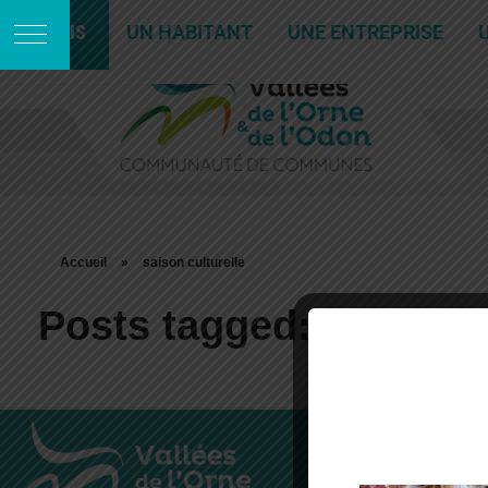
JE SUIS
UN HABITANT
UNE ENTREPRISE
Accueil
»
saison culturelle
Posts tagged: saison c
Communa
Vallées de