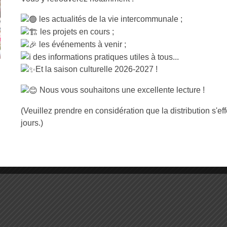
Du lundi au vendredi :
olonel Arnaud Beltrame
> de 9h à 12h30 et de 14h00 à
les actualités de la vie intercommunale ;
ecy
les projets en cours ;
Suivez-nous sur Facebook
les événements à venir ;
 :
02 31 73 11 98
des informations pratiques utiles à tous...
Et la saison culturelle 2026-2027 !
Nous vous souhaitons une excellente lecture !
(Veuillez prendre en considération que la distribution s'ef
jours.)
Mentions Légales
Accessibilité : non confo