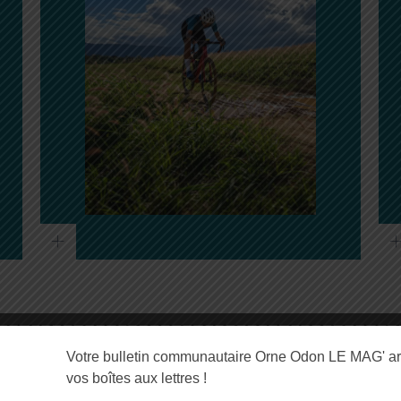
Votre bulletin communautaire Orne Odon LE MAG' ar
E D’AUTRES ACTIVI
vos boîtes aux lettres !