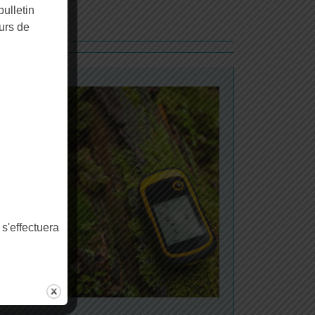
ulletin
urs de
 s'effectuera