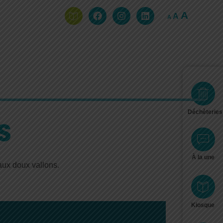
A
A
A
Déchèteries
S
À la une
aux doux vallons.
Kiosque