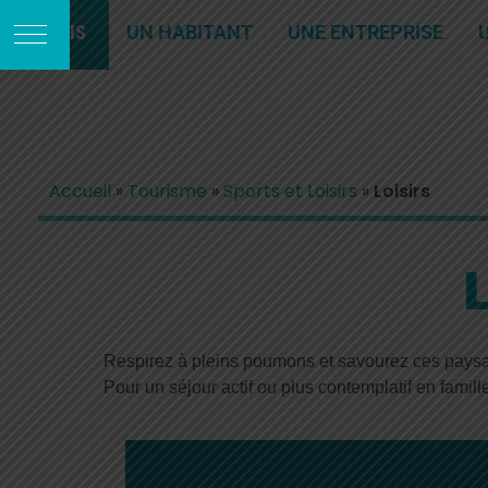
JE SUIS
UN HABITANT
UNE ENTREPRISE
Accueil
»
Tourisme
»
Sports et Loisirs
»
Loisirs
Respirez à pleins poumons et savourez ces paysage
Pour un séjour actif ou plus contemplatif en famille