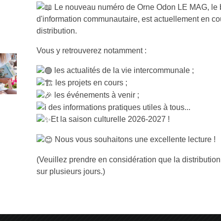
Le nouveau numéro de Orne Odon LE MAG, le b
d'information communautaire, est actuellement en co
distribution.
on
Vous y retrouverez notamment :
a chasse au trésor connectée vous permettant de découvrir de
les actualités de la vie intercommunale ;
s Vallées de l’Orne et de l’Odon.
les projets en cours ;
PRÊT ? PARTEZ !
les événements à venir ;
des informations pratiques utiles à tous...
l’Orne et de l’Odon :
Et la saison culturelle 2026-2027 !
 l’aide d’un GPS et d’une feuille de route à la recherche de
Nous vous souhaitons une excellente lecture !
mmune d’Amayé-sur-Orne. Les indices collectés vous
(Veuillez prendre en considération que la distribution
sur plusieurs jours.)
rif de 10 €/équipe (5 personnes max.).
artez à la recherche des 9 caches dissimulées sur l’ensemble
munauté des géocacheurs.