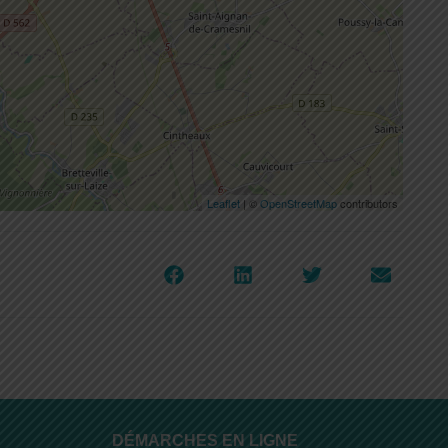
Leaflet
| ©
OpenStreetMap
contributors
DÉMARCHES EN LIGNE