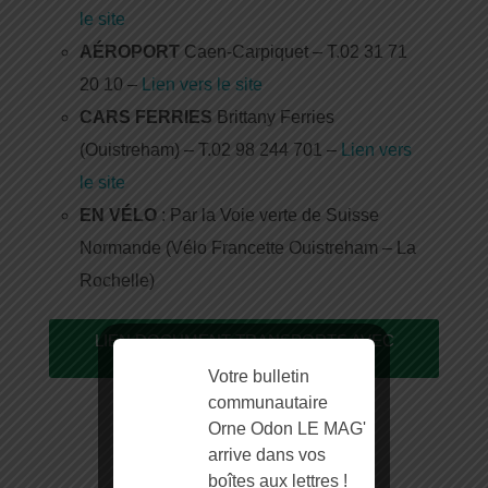
le site
AÉROPORT
Caen-Carpiquet – T.02 31 71
20 10 –
Lien vers le site
CARS FERRIES
Brittany Ferries
(Ouistreham) – T.02 98 244 701 –
Lien vers
le site
EN VÉLO
: Par la Voie verte de Suisse
Normande (Vélo Francette Ouistreham – La
Rochelle)
LIEN DOCUMENT TRANSPORTS AVEC
SON VÉLO
Votre bulletin
communautaire
Orne Odon LE MAG'
arrive dans vos
boîtes aux lettres !