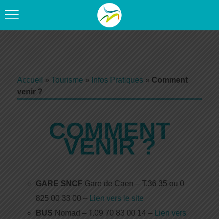
Accueil
»
Tourisme
»
Infos Pratiques
»
Comment
venir ?
COMMENT
VENIR ?
GARE SNCF
Gare de Caen – T.36 35 ou 0
825 00 33 00 –
Lien vers le site
BUS
Nomad – T.09 70 83 00 14 –
Lien vers