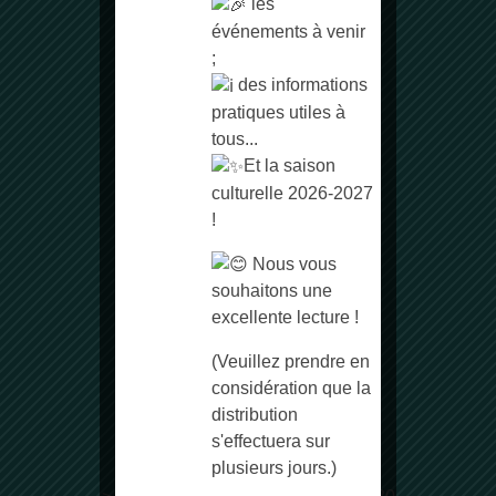
les
événements à venir
;
des informations
pratiques utiles à
tous...
Et la saison
culturelle 2026-2027
Communauté de Communes
!
Vallées de l’Orne et de l’Odon
4 rue du Colonel Arnaud Beltrame
Nous vous
14210 Évrecy
souhaitons une
Normandie
excellente lecture !
Téléphone :
02 31 73 11 98
(Veuillez prendre en
considération que la
distribution
Horaires d’ouverture
s'effectuera sur
plusieurs jours.)
Du lundi au vendredi :