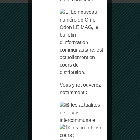
Le nouveau
numéro de Orne
Odon LE MAG, le
bulletin
d'information
communautaire, est
actuellement en
Communauté de Communes
cours de
Vallées de l’Orne et de l’Odon
distribution.
4 rue du Colonel Arnaud Beltrame
14210 Évrecy
Vous y retrouverez
Normandie
notamment :
Téléphone :
02 31 73 11 98
les actualités
de la vie
intercommunale ;
Horaires d’ouverture
les projets en
cours ;
Du lundi au vendredi :