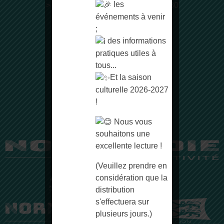
les
> de 9h à 12h30 et de 14h00 à 17h30
événements à venir
Suivez-nous sur Facebook
;
des informations
pratiques utiles à
DÉMARCHES EN LIGNE
tous...
CONTACTEZ-NOUS
Et la saison
culturelle 2026-2027
ESPACE PRESSE
!
Nous vous
souhaitons une
excellente lecture !
(Veuillez prendre en
considération que la
distribution
s'effectuera sur
plusieurs jours.)