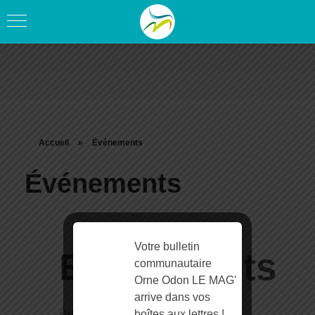
Accueil
»
Événements
Événements
Votre bulletin
Evènements
communautaire
Orne Odon LE MAG'
arrive dans vos
Aucun événement trouvé !
boîtes aux lettres !