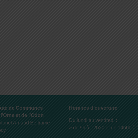
uté de Communes
Horaires d’ouverture
 l’Orne et de l’Odon
Du lundi au vendredi :
olonel Arnaud Beltrame
> de 9h à 12h30 et de 14h00 à
ecy