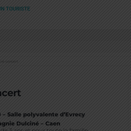
UN TOURISTE
iné-concert
cert
0 – Salle polyvalente d’Evrecy
gnie Dulciné – Caen
e 3 ans et pour toute la famille