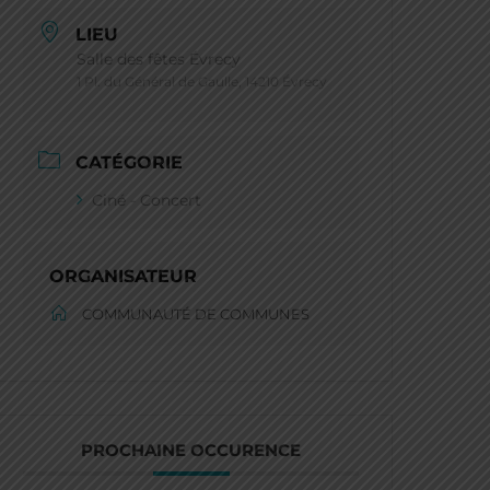
LIEU
Salle des fêtes Évrecy
1 Pl. du Général de Gaulle, 14210 Évrecy
CATÉGORIE
Ciné - Concert
ORGANISATEUR
COMMUNAUTÉ DE COMMUNES
PROCHAINE OCCURENCE