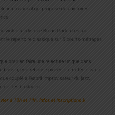
le international qui propose des histoires
ence.
au violon tandis que Bruno Godard est au
itent le répertoire classique sur 5 courts-métrages
ique pour en faire une relecture unique dans
du bassin, contrebasse pincée ou frottée ouvrent
ique couplé à l’esprit improvisateur du jazz,
erse des bruitages.
ier à 10h et 14h. Infos et inscriptions à