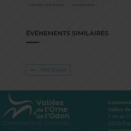
,
COURT-MÉTRAGE
MUSICIENS
ÉVÉNEMENTS SIMILAIRES
PRV Event
Communa
Vallées de
4 rue du C
14210 Évr
Normandie