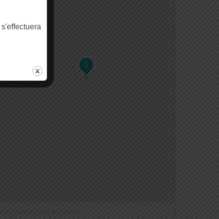
 s'effectuera
1