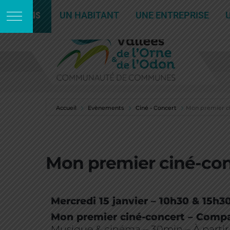
JE SUIS
UN HABITANT
UNE ENTREPRISE
Accueil
Evènements
Ciné - Concert
Mon premier c
Mon premier ciné-con
Mercredi 15 janvier – 10h30 & 15h3
Mon premier ciné-concert – Compa
Musique & cinéma – 30min – À partir d