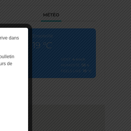
MÉTÉO
Ensoleillé
rive dans
19
°C
ulletin
4
VENT:
Km/h
urs de
58
HUMIDITÉ:
%
18
FEELS LIKE:
°C