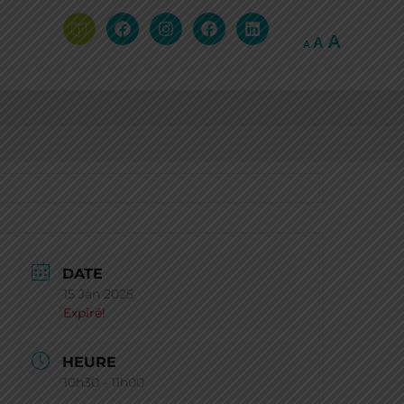
A
A
A
DATE
15 Jan 2025
Expiré!
HEURE
10h30 - 11h00