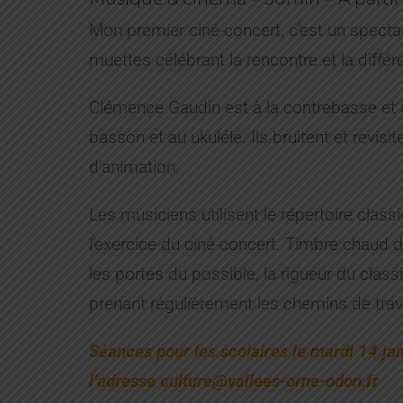
Mon premier ciné-concert, c’est un spectac
muettes célébrant la rencontre et la différ
Clémence Gaudin est à la contrebasse et 
basson et au ukulélé. Ils bruitent et revis
d’animation.
Les musiciens utilisent le répertoire class
l’exercice du ciné-concert. Timbre chaud 
les portes du possible, la rigueur du class
prenant régulièrement les chemins de trav
Séances pour les scolaires le mardi 14 janv
l’adresse culture@vallees-orne-odon.fr