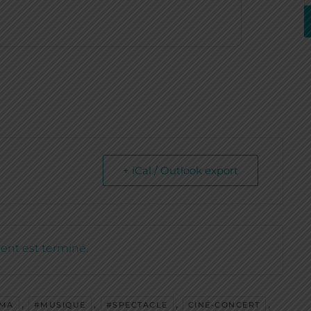
+ iCal / Outlook export
nt est terminé.
,
,
,
,
ÉMA
#MUSIQUE
#SPECTACLE
CINÉ-CONCERT