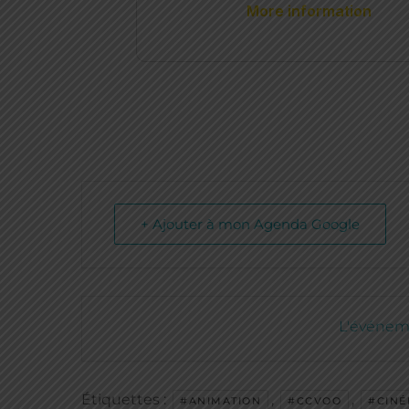
+ Ajouter à mon Agenda Google
L'événeme
Étiquettes :
,
,
#ANIMATION
#CCVOO
#CIN