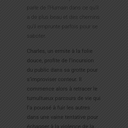
parle de l’Humain dans ce qu’il
a de plus beau et des chemins
qu’il emprunte parfois pour se
saboter.
Charles, un ermite à la folie
douce, profite de l’incursion
du public dans sa grotte pour
s’improviser conteur. Il
commence alors à retracer le
tumultueux parcours de vie qui
l’a poussé à fuir les autres
dans une vaine tentative pour
échapper à la violence de la