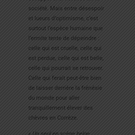
société. Mais entre désespoir
et lueurs d’optimisme, c’est
surtout l’espèce humaine que
l’ermite tente de dépeindre :
celle qui est cruelle, celle qui
est perdue, celle qui est belle,
celle qui pourrait se retrouver.
Celle qui ferait peut-être bien
de laisser derrière la frénésie
du monde pour aller
tranquillement élever des
chèvres en Corrèze.
« Un seul en scène belge