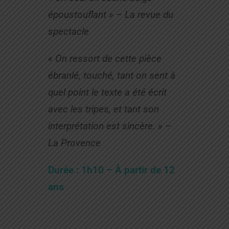
époustouflant » – La revue du
spectacle
« On ressort de cette pièce
ébranlé, touché, tant on sent à
quel point le texte a été écrit
avec les tripes, et tant son
interprétation est sincère. » –
La Provence
Durée : 1h10 – À partir de 12
ans