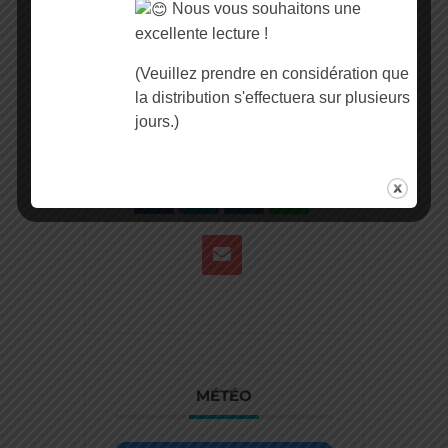
L'événement est terminé.
Nous vous souhaitons une
excellente lecture !
(Veuillez prendre en considération que
la distribution s'effectuera sur plusieurs
PARTAGEZ CET
ÉVÉNEMENT
jours.)
MÉTÉO