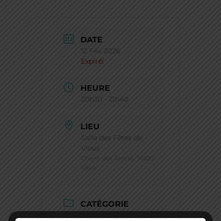
DATE
12 Fév 2026
Expiré!
HEURE
20h30 - 21h40
LIEU
Salle des Fêtes de
Vieux
Chem. des Tertres, 14930
Vieux
CATÉGORIE
SEUL EN SCÈNE