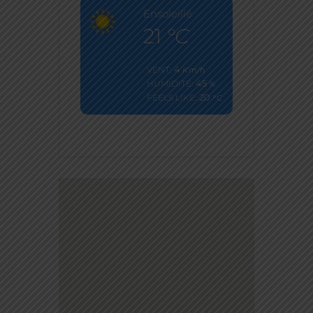
Ensoleillé
21
°C
4
VENT:
Km/h
45
HUMIDITÉ:
%
20
FEELS LIKE:
°C