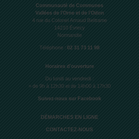
Communauté de Communes
Vallées de l’Orne et de l’Odon
4 rue du Colonel Arnaud Beltrame
14210 Évrecy
Normandie
Téléphone :
02 31 73 11 98
Horaires d’ouverture
Du lundi au vendredi :
> de 9h à 12h30 et de 14h00 à 17h30
Suivez-nous sur Facebook
DÉMARCHES EN LIGNE
CONTACTEZ-NOUS