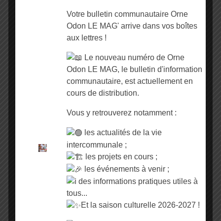
Votre bulletin communautaire Orne
Odon LE MAG' arrive dans vos boîtes
ORGANISATEUR
aux lettres !
OMAC
Le nouveau numéro de Orne
Odon LE MAG, le bulletin d'information
communautaire, est actuellement en
cours de distribution.
Vous y retrouverez notamment :
+ Ajouter à mon Agenda Google
les actualités de la vie
intercommunale ;
+ iCal / Outlook export
les projets en cours ;
les événements à venir ;
des informations pratiques utiles à
tous...
Et la saison culturelle 2026-2027 !