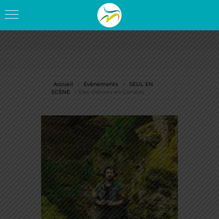
Accueil
Evènements
SEUL EN
SCÈNE
Des chèvres en Corrèze