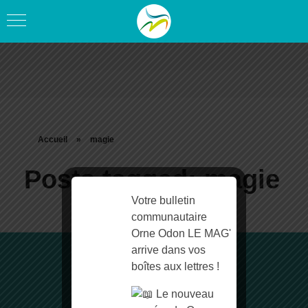
Accueil
»
magie
Posts tagged: magie
Votre bulletin
communautaire
Orne Odon LE MAG'
arrive dans vos
boîtes aux lettres !
Le nouveau