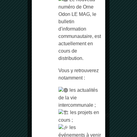
numéro de Orne
Odon LE MAG, le
bulletin
d'information
Communauté de Communes
communautaire, est
Vallées de l’Orne et de l’Odon
actuellement en
4 rue du Colonel Arnaud Beltrame
cours de
14210 Évrecy
distribution.
Normandie
Vous y retrouverez
Téléphone :
02 31 73 11 98
notamment :
les actualités
Horaires d’ouverture
de la vie
intercommunale ;
Du lundi au vendredi :
les projets en
> de 9h à 12h30 et de 14h00 à 17h30
cours ;
les
Suivez-nous sur Facebook
événements à venir