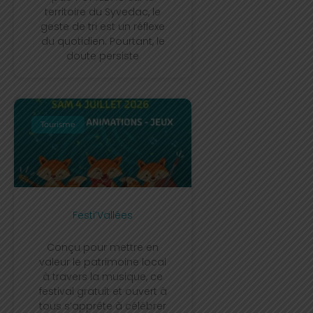
territoire du Syvedac, le
geste de tri est un réflexe
du quotidien. Pourtant, le
doute persiste
Tourisme
Festi’Vallées
Conçu pour mettre en
valeur le patrimoine local
à travers la musique, ce
festival gratuit et ouvert à
tous s’apprête à célébrer