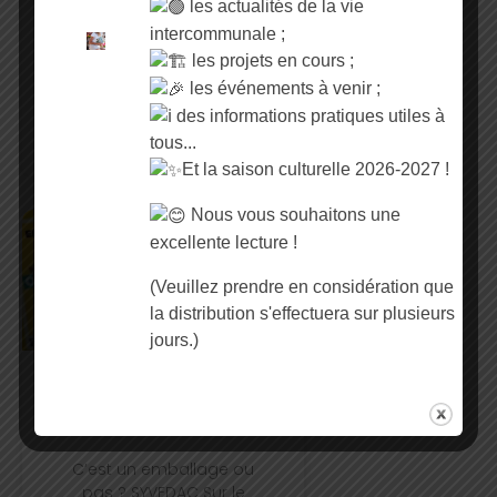
Cette année, le
les actualités de la vie
magnifique parc du
intercommunale ;
château de Maltot
les projets en cours ;
ouvrira ses portes pour
les événements à venir ;
offrir une expérience
des informations pratiques utiles à
musicale unique le
samedi 4 juillet.
tous...
Et la saison culturelle 2026-2027 !
Nous vous souhaitons une
excellente lecture !
Déchets Ménagers
(Veuillez prendre en considération que
la distribution s'effectuera sur plusieurs
jours.)
C’est un emballage ou
pas ? Syvedac
C’est un emballage ou
pas ? SYVEDAC Sur le