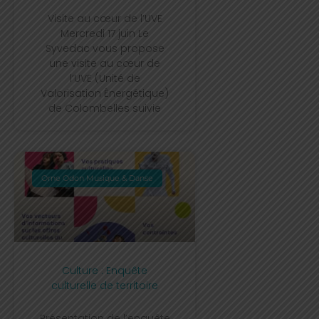
Visite au cœur de l’UVE
Mercredi 17 juin Le
Syvedac vous propose
une visite au cœur de
l’UVE (Unité de
Valorisation Énergétique)
de Colombelles suivie
Orne Odon Musique & Danse
Culture : Enquête
culturelle de territoire
Présentation de l’enquête