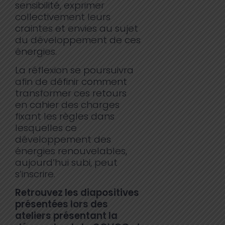
sensibilité, exprimer
collectivement leurs
craintes et envies au sujet
du développement de ces
énergies.
La réflexion se poursuivra
afin de définir comment
transformer ces retours
en cahier des charges
fixant les règles dans
lesquelles ce
développement des
énergies renouvelables,
aujourd’hui subi, peut
s’inscrire.
Retrouvez les diapositives
présentées lors des
ateliers
présentant la