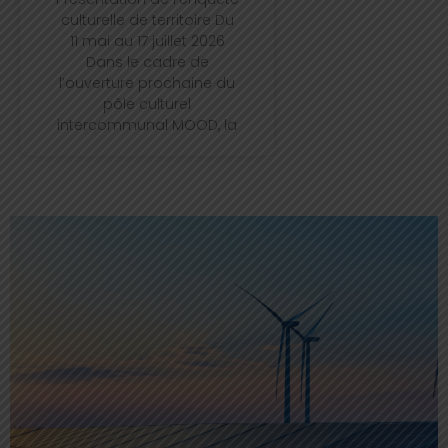
culturelle de territoire Du
11 mai au 17 juillet 2026
Dans le cadre de
l’ouverture prochaine du
pôle culturel
intercommunal MOOD, la