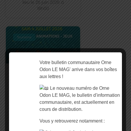
lieu le 25 juin 2026 à
18h00
Tourisme
Votre bulletin communautaire Orne
Odon LE MAG' arrive dans vos boîtes
Festi’Vallées – La
aux lettres !
mascotte
Le nouveau numéro de Orne
Conçu pour mettre en
Odon LE MAG, le bulletin d'information
valeur le patrimoine local
communautaire, est actuellement en
à travers la musique, ce
cours de distribution.
festival gratuit et ouvert à
tous s’apprête à célébrer
Vous y retrouverez notamment :
sa cinquième édition.