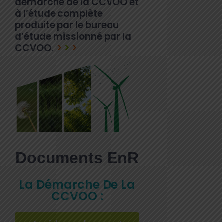
démarche de la CCVOO et
à l’étude complète
produite par le bureau
d’étude missionné par la
CCVOO.
>
>
>
Documents EnR
La Démarche De La
CCVOO :