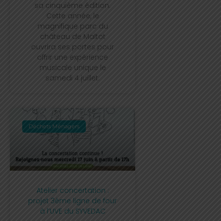
sa cinquième édition.
Cette année, le
magnifique parc du
château de Maltot
ouvrira ses portes pour
offrir une expérience
musicale unique le
samedi 4 juillet.
Déchets Ménagers
Atelier concertation :
projet 3ème ligne de four
à l’UVE du SYVEDAC