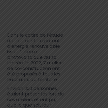
Dans le cadre de l’étude
de gisement du potentiel
d’énergie renouvelable
issue éolien et
photovoltaïque au sol
lancée fin 2022, 7 ateliers
de co-construction ont
été proposés à tous les
habitants du territoire.
Environ 300 personnes
étaient présentes lors de
ces ateliers et ont pu,
quelle que soit leur