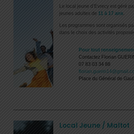
Le local jeune d’Evrecy est géré par
jeunes adultes de
11 à 17 ans
.
Les programmes sont organisés par 
dans le choix des activités proposé
Pour tout renseignement
Contactez Florian GUER
07 83 03 34 88
florian.guerin14@gmail.c
Place du Général de Ga
Local Jeune / Maltot