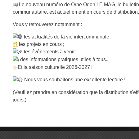
ur-Orne
Le nouveau numéro de Orne Odon LE MAG, le bulletin 
communautaire, est actuellement en cours de distribution.
 géré par l’UNCMT et est composé d’un directeur de structure e
Vous y retrouverez notamment :
les actualités de la vie intercommunale ;
jeunes adultes de
11 à 17 ans
.
les projets en cours ;
les événements à venir ;
 :
des informations pratiques utiles à tous...
OUET
Et la saison culturelle 2026-2027 !
r
Nous vous souhaitons une excellente lecture !
aison des associations – 14320 MAY-SUR-
(Veuillez prendre en considération que la distribution s'ef
jours.)