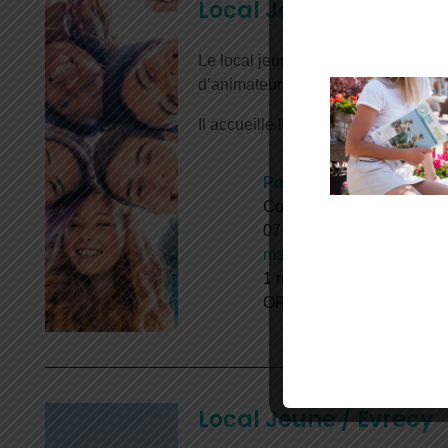
Local Jeune / May-S
Le local jeune de May-sur-Orne est
d’animateurs diplômés.
Il accueille les adolescents et les 
Pour tout renseignement
Contactez Sandra DER
07 84 35 79 43
may.localjeunes@uncmt.f
1 rue Saint-André à la m
ORNE
Local Jeune / Evrecy