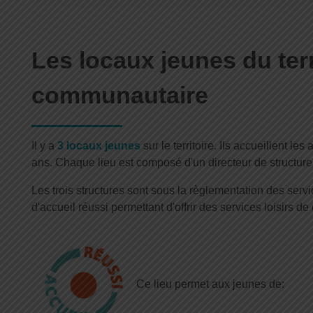
Les locaux jeunes du terr
communautaire
Il y a
3 locaux jeunes
sur le territoire. Ils accueillent le
ans. Chaque lieu est composé d'un directeur de structur
Les trois structures sont sous la règlementation des servic
d'accueil réussi permettant d'offrir des services loisirs de 
Ce lieu permet aux jeunes de: