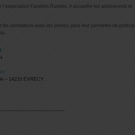
 l’association Familles Rurales. Il accueille les adolescents et
les animateurs avec les jeunes, pour leur permettre de particip
es.
 :
IN
om
ulle – 14210 EVRECY