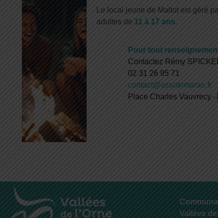
Le local jeune de Maltot est géré pa
adultes de
11 à 17 ans
.
Pour tout renseignement
Contactez Rémy SPICK
02 31 26 95 71
contact@assotrimaran.fr
Place Charles Vauvrecy
Communa
Vallées de