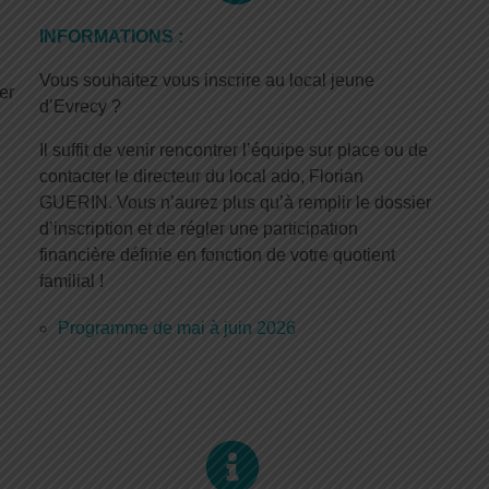
INFO
RMATI
ONS :
Vous souhaitez vous inscrire au local jeune
er
d’Evrecy ?
Il suffit de venir rencontrer l’équipe sur place ou de
contacter le directeur du local ado, Florian
GUERIN. Vous n’aurez plus qu’à remplir le dossier
d’inscription et de régler une participation
financière définie en fonction de votre quotient
familial !
Programme de mai à juin 2026