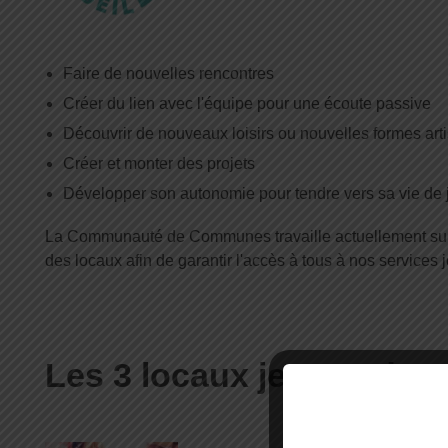
Faire de nouvelles rencontres
Créer du lien avec l'équipe pour une écoute passive
Découvrir de nouveaux loisirs ou nouvelles formes arti
Créer et monter des projets
Développer son autonomie pour tendre vers sa vie de
La Communauté de Communes travaille actuellement sur l
des locaux afin de garantir l'accès à tous à nos services
Les 3 locaux jeunes du ter