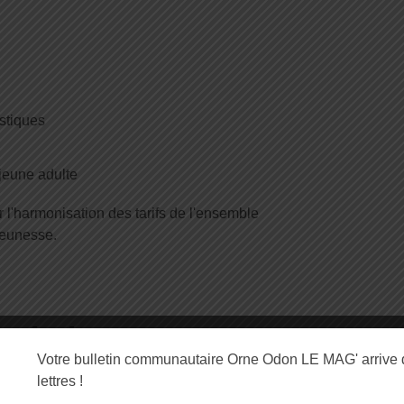
stiques
 jeune adulte
'harmonisation des tarifs de l'ensemble
 jeunesse.
ritoire :
Votre bulletin communautaire Orne Odon LE MAG' arrive 
lettres !