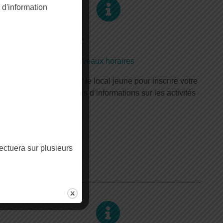
d'information
t
INFORM
A
TIONS :
Consultez
les nouveaux horaires
Merci de contacter le local jeune pour inscrire votre
enfant ou avoir plus d’informations sur les activités
proposées.
fectuera sur plusieurs