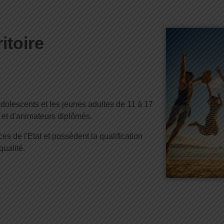
itoire
s adolescents et les jeunes adultes de 11 à 17
e et d'animateurs diplômés.
es de l'Etat et possèdent la qualification
qualité.