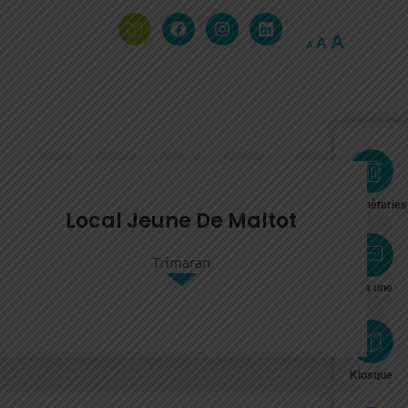
A
A
A
Déchèteries
Local Jeune De Maltot
Trimaran
À la une
Kiosque