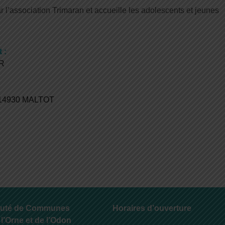
r l’association Trimaran et accueille les adolescents et jeunes
 :
ER
 -14930 MALTOT
uté de Communes
Horaires d’ouverture
 l’Orne et de l’Odon