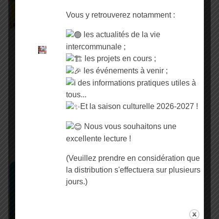
Vous y retrouverez notamment :
les actualités de la vie
intercommunale ;
C’est un emballage ou
pas ? Syvedac
les projets en cours ;
les événements à venir ;
C’est un emballage ou
des informations pratiques utiles à
pas ? SYVEDAC Sur le
tous...
territoire du Syvedac, le
Et la saison culturelle 2026-2027 !
geste de tri est un réflexe
du quotidien. Pourtant, le
Nous vous souhaitons une
doute persiste
excellente lecture !
(Veuillez prendre en considération que
la distribution s'effectuera sur plusieurs
Tourisme
jours.)