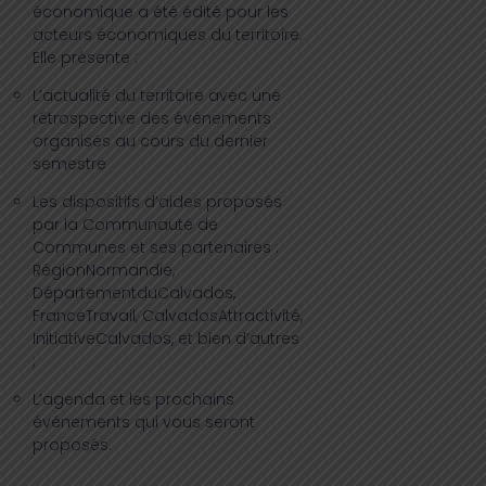
économique a été édité pour les
acteurs économiques du territoire.
Elle présente :
L’actualité du territoire avec une
rétrospective des événements
organisés au cours du dernier
semestre
Les dispositifs d’aides proposés
par la Communauté de
Communes et ses partenaires :
RégionNormandie,
DépartementduCalvados,
FranceTravail, CalvadosAttractivité,
InitiativeCalvados, et bien d’autres
;
L’agenda et les prochains
événements qui vous seront
proposés.