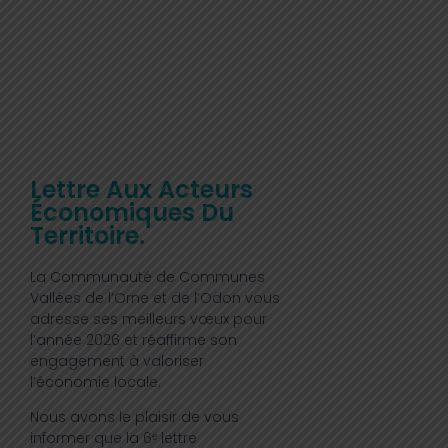
Lettre Aux Acteurs
Économiques Du
Territoire.
La Communauté de Communes
Vallées de l’Orne et de l’Odon vous
adresse ses meilleurs vœux pour
l’année 2026 et réaffirme son
engagement à valoriser
l’économie locale.
Nous avons le plaisir de vous
informer que la 6ᵉ lettre