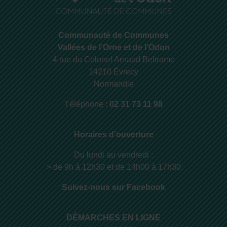
Communauté de Communes
Vallées de l’Orne et de l’Odon
4 rue du Colonel Arnaud Beltrame
14210 Évrecy
Normandie
Téléphone :
02 31 73 11 98
Horaires d’ouverture
Du lundi au vendredi :
> de 9h à 12h30 et de 14h00 à 17h30
Suivez-nous sur Facebook
DÉMARCHES EN LIGNE