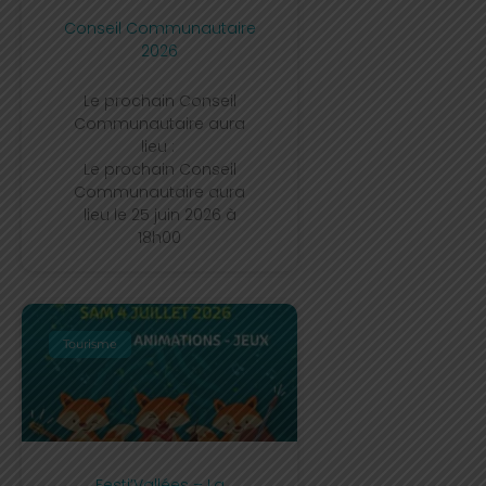
Conseil Communautaire
2026
Le prochain Conseil
Communautaire aura
lieu :
Le prochain Conseil
Communautaire aura
lieu le 25 juin 2026 à
18h00
Tourisme
Festi’Vallées – La