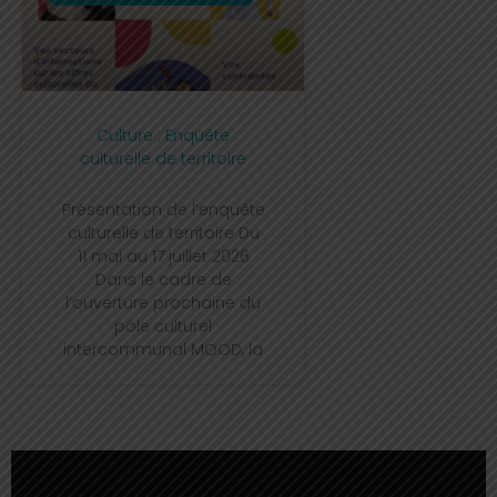
Culture : Enquête
culturelle de territoire
Présentation de l’enquête
culturelle de territoire Du
11 mai au 17 juillet 2026
Dans le cadre de
l’ouverture prochaine du
pôle culturel
intercommunal MOOD, la