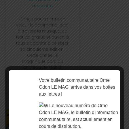
mascotte
Conçu pour mettre en
valeur le patrimoine local
à travers la musique, ce
festival gratuit et ouvert à
tous s’apprête à célébrer
sa cinquième édition.
Cette année, le
magnifique parc du
château de Maltot
ouvrira ses portes pour
offrir une expérience
Votre bulletin communautaire Orne
musicale unique le
Odon LE MAG' arrive dans vos boîtes
samedi 4 juillet.
aux lettres !
Le nouveau numéro de Orne
Odon LE MAG, le bulletin d'information
communautaire, est actuellement en
Déchets Ménagers
cours de distribution.