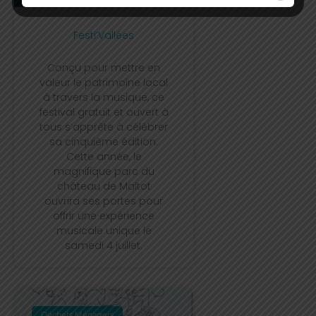
Festi’Vallées
Conçu pour mettre en
valeur le patrimoine local
à travers la musique, ce
festival gratuit et ouvert à
tous s’apprête à célébrer
sa cinquième édition.
Cette année, le
magnifique parc du
château de Maltot
ouvrira ses portes pour
offrir une expérience
musicale unique le
samedi 4 juillet.
Déchets Ménagers