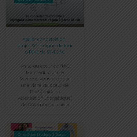
Atelier concertation :
projet 3ème ligne de four
à l’UVE du SYVEDAC
Visite au cœur de l’UVE
Mercredi 17 juin Le
Syvedac vous propose
une visite au cœur de
l’UVE (Unité de
Valorisation Énergétique)
de Colombelles suivie
Orne Odon Musique & Danse