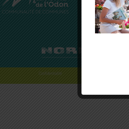
4 rue du C
14210 Évr
Normandie
Téléphone
Confidentialité