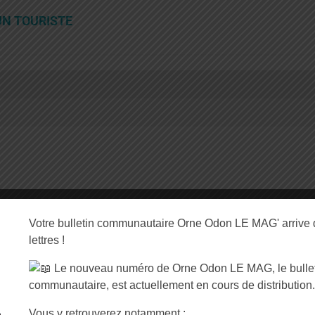
UN TOURISTE
s
Votre bulletin communautaire Orne Odon LE MAG' arrive 
lettres !
Le nouveau numéro de Orne Odon LE MAG, le bulleti
communautaire, est actuellement en cours de distribution.
uté de Communes
Horaires d’ouverture
 l’Orne et de l’Odon
Vous y retrouverez notamment :