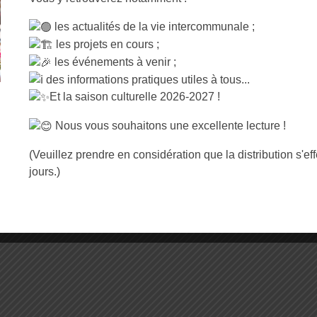
Du lundi au vendredi :
olonel Arnaud Beltrame
> de 9h à 12h30 et de 14h00 à
les actualités de la vie intercommunale ;
ecy
les projets en cours ;
Suivez-nous sur Facebook
les événements à venir ;
 :
02 31 73 11 98
des informations pratiques utiles à tous...
Et la saison culturelle 2026-2027 !
Nous vous souhaitons une excellente lecture !
(Veuillez prendre en considération que la distribution s'ef
jours.)
Mentions Légales
Accessibilité : non confo