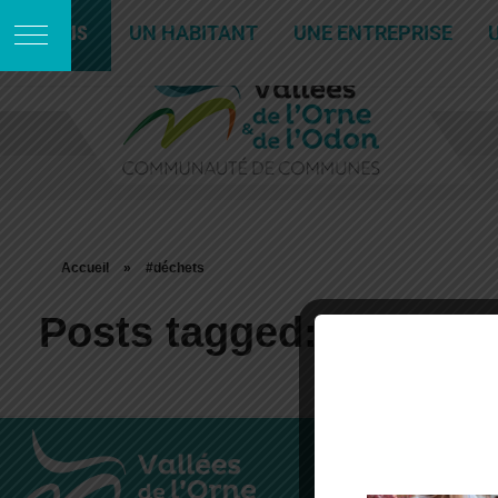
JE SUIS
UN HABITANT
UNE ENTREPRISE
Accueil
»
#déchets
Posts tagged: #déchet
Communa
Vallées de