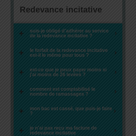
Redevance incitative
suis-je obligé d'adhérer au service
de la redevance incitative ?
le forfait de la redevance incitative
est-il le même pour tous ?
est-ce que je peux payer moins si
j'ai moins de 26 levées ?
comment est comptabilisé le
nombre de ramassages ?
mon bac est cassé, que puis-je faire
?
je n'ai pas reçu ma facture de
redevance incitative