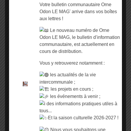
puis-je déposer de grandes
Votre bulletin communautaire Orne
quantités de déchets ?
Odon LE MAG' arrive dans vos boîtes
aux lettres !
Déchets recyclables
Le nouveau numéro de Orne
Odon LE MAG, le bulletin d'information
communautaire, est actuellement en
je n'ai plus de sacs jaunes, où m'en
procurer ?
cours de distribution.
Vous y retrouverez notamment :
que faire en cas de doute de tri ?
les actualités de la vie
Divers
intercommunale ;
les projets en cours ;
les événements à venir ;
je n'ai pas reçu mon calendrier, où
des informations pratiques utiles à
le trouver ?
tous...
Et la saison culturelle 2026-2027 !
je souhaite changer de bac,
comment faire ?
Nous vous souhaitons une