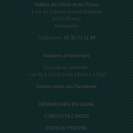
Vallées de l’Orne et de l’Odon
4 rue du Colonel Arnaud Beltrame
14210 Évrecy
Normandie
Téléphone :
02 31 73 11 98
Horaires d’ouverture
Du lundi au vendredi :
> de 9h à 12h30 et de 14h00 à 17h30
Suivez-nous sur Facebook
DÉMARCHES EN LIGNE
CONTACTEZ-NOUS
ESPACE PRESSE