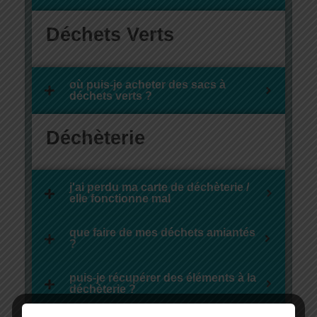
Déchets Verts
où puis-je acheter des sacs à
déchets verts ?
Déchèterie
j'ai perdu ma carte de déchèterie /
elle fonctionne mal
que faire de mes déchets amiantés
?
puis-je récupérer des éléments à la
déchèterie ?