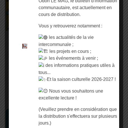
Odon LE MAG, le bulletin d'information
Déchets Ménagers
communautaire, est actuellement en
cours de distribution.
Vous y retrouverez notamment :
les actualités de la vie
C’est un emballage ou
intercommunale ;
pas ? Syvedac
les projets en cours ;
les événements à venir ;
C’est un emballage ou
des informations pratiques utiles à
pas ? SYVEDAC Sur le
tous...
territoire du Syvedac, le
geste de tri est un réflexe
Et la saison culturelle 2026-2027 !
du quotidien. Pourtant, le
Nous vous souhaitons une
doute persiste
excellente lecture !
(Veuillez prendre en considération que
la distribution s'effectuera sur plusieurs
Tourisme
jours.)