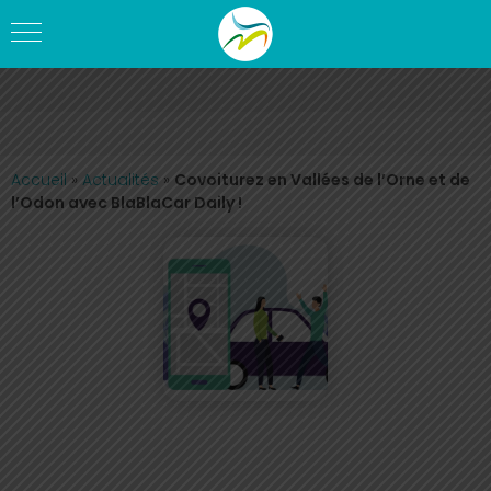
Accueil
»
Actualités
»
Covoiturez en Vallées de l’Orne et de
l’Odon avec BlaBlaCar Daily !