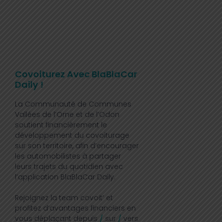
Covoiturez Avec BlaBlaCar
Daily !
La Communauté de Communes
Vallées de l’Orne et de l’Odon
soutient financièrement le
développement du covoiturage
sur son territoire, afin d’encourager
les automobilistes à partager
leurs trajets du quotidien avec
l’application BlaBlaCar Daily.
Rejoignez la team covoit’ et
profitez d’avantages financiers en
vous déplaçant depuis
/
sur
/
vers