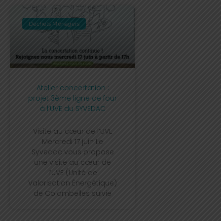
Déchets Ménagers
Atelier concertation :
projet 3ème ligne de four
à l’UVE du SYVEDAC
Visite au cœur de l’UVE
Mercredi 17 juin Le
Syvedac vous propose
une visite au cœur de
l’UVE (Unité de
Valorisation Énergétique)
de Colombelles suivie