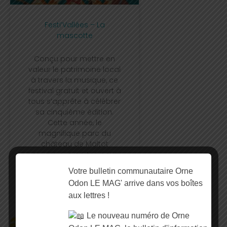
Festi’Vallées – La
mascotte
Conçu pour mettre en
valeur le patrimoine local
à travers la musique, ce
festival gratuit et ouvert à
tous s’apprête à célébrer
sa cinquième édition.
Cette année, le
magnifique parc du
château de Maltot
ouvrira ses portes pour
offrir une expérience
Votre bulletin communautaire Orne
musicale unique le
Odon LE MAG' arrive dans vos boîtes
samedi 4 juillet.
aux lettres !
Le nouveau numéro de Orne