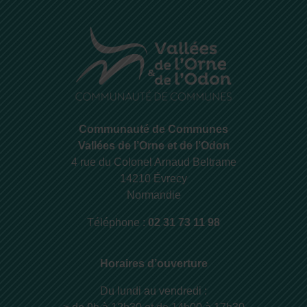
Communauté de Communes
Vallées de l’Orne et de l’Odon
4 rue du Colonel Arnaud Beltrame
14210 Évrecy
Normandie
Téléphone :
02 31 73 11 98
Horaires d’ouverture
Du lundi au vendredi :