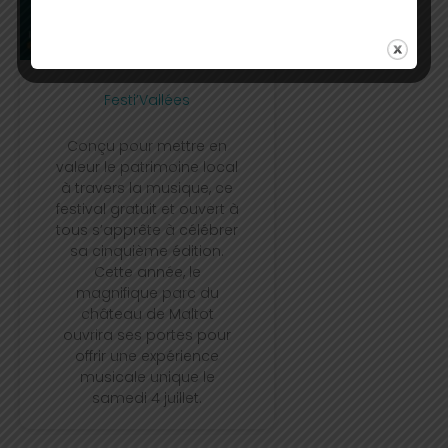
Festi’Vallées
Conçu pour mettre en
valeur le patrimoine local
à travers la musique, ce
festival gratuit et ouvert à
tous s’apprête à célébrer
sa cinquième édition.
Cette année, le
magnifique parc du
château de Maltot
ouvrira ses portes pour
offrir une expérience
musicale unique le
samedi 4 juillet.