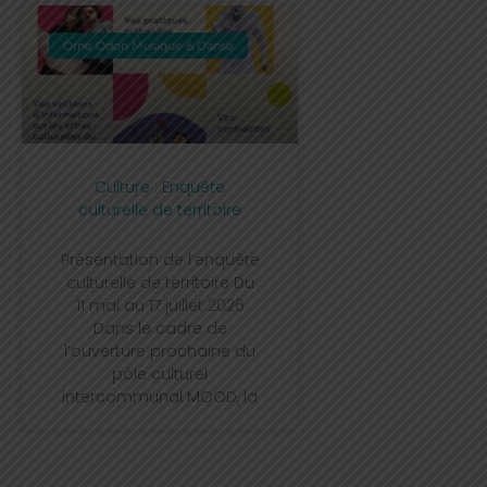
Orne Odon Musique & Danse
Culture : Enquête
culturelle de territoire
Présentation de l’enquête
culturelle de territoire Du
11 mai au 17 juillet 2026
Dans le cadre de
l’ouverture prochaine du
pôle culturel
intercommunal MOOD, la